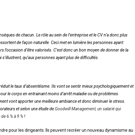
insèques de chacun. Le rôle au sein de l’entreprise et le CV n’a donc plus
ressortent de façon naturelle. Ceci met en lumière les personnes ayant
lors l’occasion d’être valorisés. C’est donc un bon moyen de donner de la
s’illustrent, qu’aux personnes ayant plus de difficultés.
réduit le taux d’absentéisme. Ils vont se sentir mieux psychologiquement et
 pour le corps en entrainant moins d’arrêt maladie ou de problèmes
nt vont apporter une meilleure ambiance et donc diminuer le stress.
borateurs et selon une étude de
Goodwill Management, un salarié qui
é de 6 % à 9 %
!
rendre pour les dirigeants. Ils peuvent recréer un nouveau dynamisme au