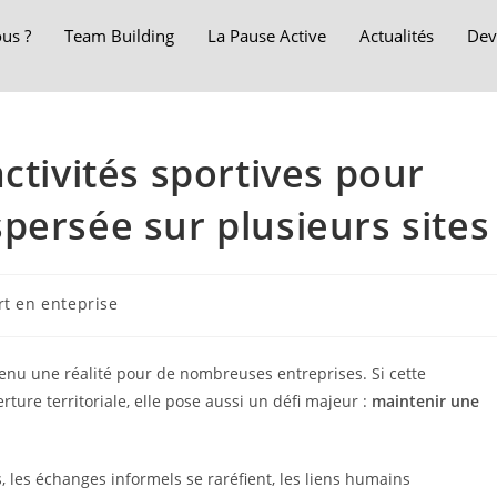
us ?
Team Building
La Pause Active
Actualités
Dev
ctivités sportives pour
persée sur plusieurs sites
rt en enteprise
enu une réalité pour de nombreuses entreprises. Si cette
erture territoriale, elle pose aussi un défi majeur :
maintenir une
s, les échanges informels se raréfient, les liens humains