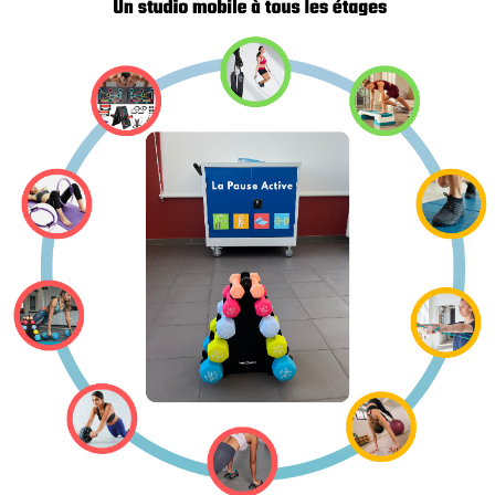
 6 janvier 1978 modifiée, vous disposez d’un droit d’accès, de rectifica
on du site. Pour cela il vous suffit de nous en faire la demande en li
t vos nom, prénom, adresse. sport-management-system.com vous garantit 
aires, membres ou tiers que si vous y avez consenti préalablement et e
 du site et cookies
émoin de connexion stockant des informations.
le de collecter des données sur la date, les pages consultées, le temp
e recherche, le lien à l’origine de la consultation. Cette collecte permet
çu à des fins de collecte de données personnelles.
tte fonction dans votre logiciel de navigation.
tructions comme suit :