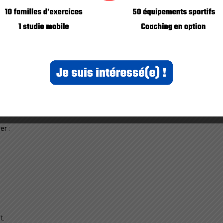
ns qui vous conviennent
er :
t
.