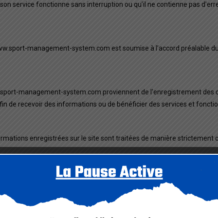
 service fonctionne sans interruption ou qu’il ne contienne pas d’er
//www.sport-management-system.com est soumise à l’accord préalable du D
/www.sport-management-system.com proviennent de l’enregistrement des
e recevoir des informations ou de bénéficier des services et fonctio
tions enregistrées sur le site sont traitées de manière strictement co
emandes de renseignement sont toujours facultatives.
ires au traitement de vos demandes d’information ou à l’envoi de not
nous aurez exprimés.