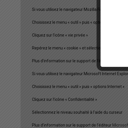
Si vous utilisez le navigateur Mozilla Firefox
Choisissez le menu « outil » puis « options »
Cliquez sur l’icône « vie privée »
Repérez le menu « cookie » et sélectionnez les optio
Plus d’information sur le support de l’éditeur
Mozilla
.
Si vous utilisez le navigateur Microsoft Internet Explor
Choisissez le menu « outil » puis « options Internet »
Cliquez sur l’icône « Confidentialité »
Sélectionnez le niveau souhaité à l’aide du curseur
Plus d’information sur le support de l’éditeur
Microsof