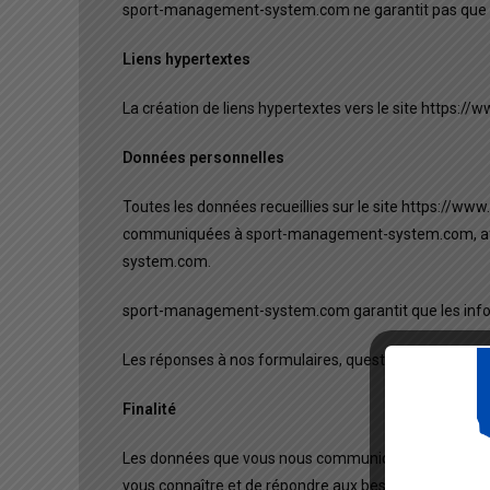
sport-management-system.com ne garantit pas que son
Liens hypertextes
La création de liens hypertextes vers le site https:
Données personnelles
Toutes les données recueillies sur le site https:/
communiquées à sport-management-system.com, afin d
system.com.
sport-management-system.com garantit que les informa
Les réponses à nos formulaires, questionnaires et d
Finalité
Les données que vous nous communiquez sont nécessa
vous connaître et de répondre aux besoins que vous 