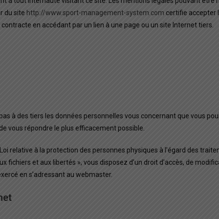
nt à tout internaute visitant ce site. Les mentions légales pouvant êtr
r du site
http://www.sport-management-system.com
certifie accepter 
 contracte en accédant par un lien à une page ou un site Internet tiers.
as à des tiers les données personnelles vous concernant que vous pou
t de vous répondre le plus efficacement possible.
i relative à la protection des personnes physiques à l’égard des traite
ux fichiers et aux libertés », vous disposez d’un droit d’accès, de modif
 exercé en s’adressant au webmaster.
net