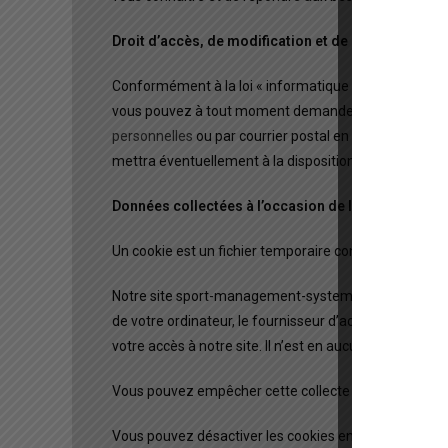
Droit d’accès, de modification et de suppression
Conformément à la loi « informatique et libertés » du
vous pouvez à tout moment demander votre désinscripti
personnelles
ou par courrier postal en nous indiquan
mettra éventuellement à la disposition de ses parten
Données collectées à l’occasion de la consultation
Un cookie est un fichier temporaire constituant un t
Notre site sport-management-system.com est susceptib
de votre ordinateur, le fournisseur d’accès, le moteur d
votre accès à notre site. Il n’est en aucune façon con
Vous pouvez empêcher cette collecte en désactivant ce
Vous pouvez désactiver les cookies en suivant les ins