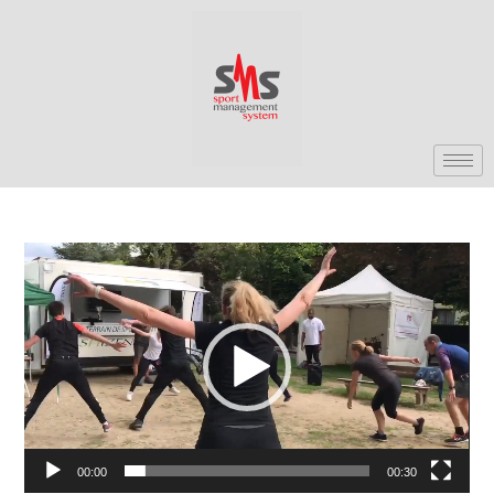
Lecteur
vidéo
00:00
00:30