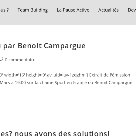
us ?
Team Building
La Pause Active
Actualités
Dev
vu par Benoit Campargue
0 commentaire
9' width='16' height='9' av_uid='av-1zqzhm'] Extrait de l'émission
 Mars à 19.00 sur la chaîne Sport en France où Benoit Campargue
es? nous avons des solutions!